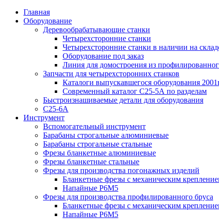
Главная
Оборудование
Деревообрабатывающие станки
Четырехсторонние станки
Четырехсторонние станки в наличии на склад
Оборудование под заказ
Линия для домостроения из профилированног
Запчасти для четырехсторонних станков
Каталоги выпускавшегося оборудования 2001г
Современный каталог С25-5А по разделам
Быстроизнашиваемые детали для оборудования
С25-6А
Инструмент
Вспомогательный инструмент
Барабаны строгальные алюминиевые
Барабаны строгальные стальные
Фрезы бланкетные алюминиевые
Фрезы бланкетные стальные
Фрезы для производства погонажных изделий
Бланкетные фрезы с механическим креплени
Напайные Р6М5
Фрезы для производства профилированного бруса
Бланкетные фрезы с механическим креплени
Напайные Р6М5