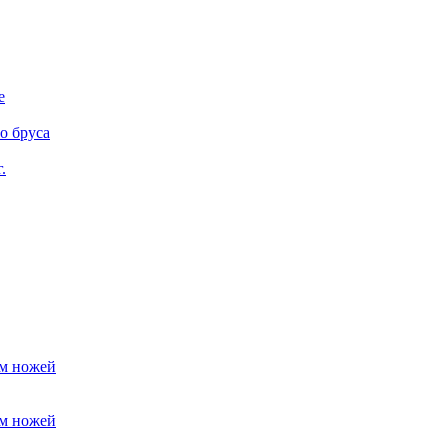
е
о бруса
.
ем ножей
ем ножей