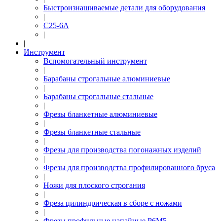
Быстроизнашиваемые детали для оборудования
|
С25-6А
|
|
Инструмент
Вспомогательный инструмент
|
Барабаны строгальные алюминиевые
|
Барабаны строгальные стальные
|
Фрезы бланкетные алюминиевые
|
Фрезы бланкетные стальные
|
Фрезы для производства погонажных изделий
|
Фрезы для производства профилированного бруса
|
Ножи для плоского строгания
|
Фреза цилиндрическая в сборе с ножами
|
Фрезы профильные напайные Р6М5