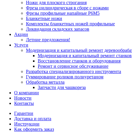
Ножи для плоского строгания
Фреза цилиндрическая в сборе с ножами
Фрезы профильные напайные Р6М5
Бланкетные ножи
Комплекты бланкетных ножей профильные
Ликвидация складских запасов
Акции
Летние предложения!
Услуги
Модернизация и капитальный ремонт деревообраб
Модернизация и капитальный ремонт станков
Восстановление станков и оборудования
Ремонт и сервисное обслуживание
Разработка специализированного инструмента
Гуммирование роликов полиуретаном
Обработка металла
Запчасти для чашкореза
О компании
Новости
Контакты
Гарантии
Доставка и оплата
Инструкции
Как оформить заказ