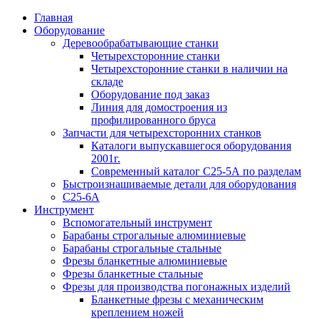
Главная
Оборудование
Деревообрабатывающие станки
Четырехсторонние станки
Четырехсторонние станки в наличии на
складе
Оборудование под заказ
Линия для домостроения из
профилированного бруса
Запчасти для четырехсторонних станков
Каталоги выпускавшегося оборудования
2001г.
Современный каталог С25-5А по разделам
Быстроизнашиваемые детали для оборудования
С25-6А
Инструмент
Вспомогательный инструмент
Барабаны строгальные алюминиевые
Барабаны строгальные стальные
Фрезы бланкетные алюминиевые
Фрезы бланкетные стальные
Фрезы для производства погонажных изделий
Бланкетные фрезы с механическим
креплением ножей