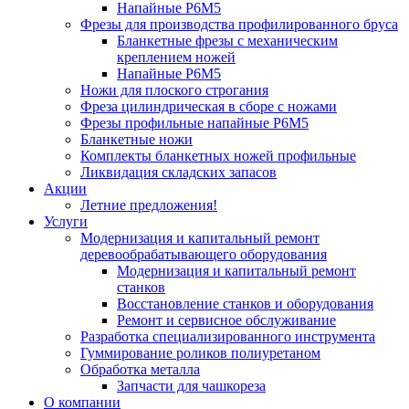
Напайные Р6М5
Фрезы для производства профилированного бруса
Бланкетные фрезы с механическим
креплением ножей
Напайные Р6М5
Ножи для плоского строгания
Фреза цилиндрическая в сборе с ножами
Фрезы профильные напайные Р6М5
Бланкетные ножи
Комплекты бланкетных ножей профильные
Ликвидация складских запасов
Акции
Летние предложения!
Услуги
Модернизация и капитальный ремонт
деревообрабатывающего оборудования
Модернизация и капитальный ремонт
станков
Восстановление станков и оборудования
Ремонт и сервисное обслуживание
Разработка специализированного инструмента
Гуммирование роликов полиуретаном
Обработка металла
Запчасти для чашкореза
О компании