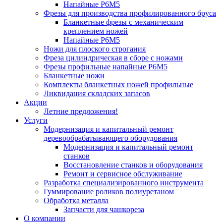
Напайные Р6М5
Фрезы для производства профилированного бруса
Бланкетные фрезы с механическим
креплением ножей
Напайные Р6М5
Ножи для плоского строгания
Фреза цилиндрическая в сборе с ножами
Фрезы профильные напайные Р6М5
Бланкетные ножи
Комплекты бланкетных ножей профильные
Ликвидация складских запасов
Акции
Летние предложения!
Услуги
Модернизация и капитальный ремонт
деревообрабатывающего оборудования
Модернизация и капитальный ремонт
станков
Восстановление станков и оборудования
Ремонт и сервисное обслуживание
Разработка специализированного инструмента
Гуммирование роликов полиуретаном
Обработка металла
Запчасти для чашкореза
О компании