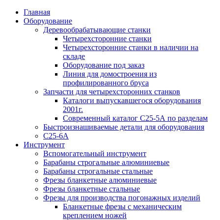
Главная
Оборудование
Деревообрабатывающие станки
Четырехсторонние станки
Четырехсторонние станки в наличии на
складе
Оборудование под заказ
Линия для домостроения из
профилированного бруса
Запчасти для четырехсторонних станков
Каталоги выпускавшегося оборудования
2001г.
Современный каталог С25-5А по разделам
Быстроизнашиваемые детали для оборудования
С25-6А
Инструмент
Вспомогательный инструмент
Барабаны строгальные алюминиевые
Барабаны строгальные стальные
Фрезы бланкетные алюминиевые
Фрезы бланкетные стальные
Фрезы для производства погонажных изделий
Бланкетные фрезы с механическим
креплением ножей