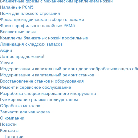
Бланкетные фрезы с механическим креплением ножей
Напайные Р6М5
Ножи для плоского строгания
Фреза цилиндрическая в сборе с ножами
Фрезы профильные напайные Р6М5
Бланкетные ножи
Комплекты бланкетных ножей профильные
Ликвидация складских запасов
Акции
Летние предложения!
Услуги
Модернизация и капитальный ремонт деревообрабатывающего об
Модернизация и капитальный ремонт станков
Восстановление станков и оборудования
Ремонт и сервисное обслуживание
Разработка специализированного инструмента
Гуммирование роликов полиуретаном
Обработка металла
Запчасти для чашкореза
О компании
Новости
Контакты
Гарантии