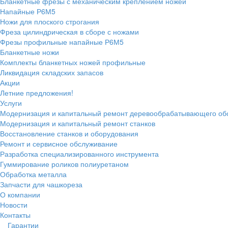
Бланкетные фрезы с механическим креплением ножей
Напайные Р6М5
Ножи для плоского строгания
Фреза цилиндрическая в сборе с ножами
Фрезы профильные напайные Р6М5
Бланкетные ножи
Комплекты бланкетных ножей профильные
Ликвидация складских запасов
Акции
Летние предложения!
Услуги
Модернизация и капитальный ремонт деревообрабатывающего об
Модернизация и капитальный ремонт станков
Восстановление станков и оборудования
Ремонт и сервисное обслуживание
Разработка специализированного инструмента
Гуммирование роликов полиуретаном
Обработка металла
Запчасти для чашкореза
О компании
Новости
Контакты
Гарантии