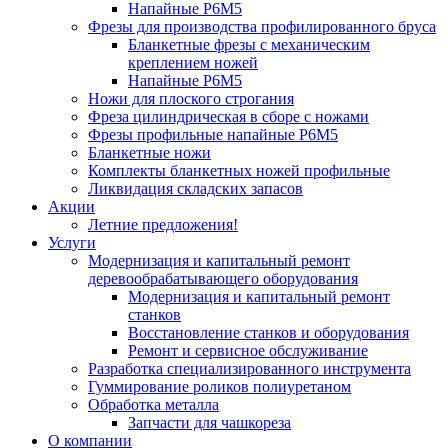
Напайные Р6М5
Фрезы для производства профилированного бруса
Бланкетные фрезы с механическим
креплением ножей
Напайные Р6М5
Ножи для плоского строгания
Фреза цилиндрическая в сборе с ножами
Фрезы профильные напайные Р6М5
Бланкетные ножи
Комплекты бланкетных ножей профильные
Ликвидация складских запасов
Акции
Летние предложения!
Услуги
Модернизация и капитальный ремонт
деревообрабатывающего оборудования
Модернизация и капитальный ремонт
станков
Восстановление станков и оборудования
Ремонт и сервисное обслуживание
Разработка специализированного инструмента
Гуммирование роликов полиуретаном
Обработка металла
Запчасти для чашкореза
О компании