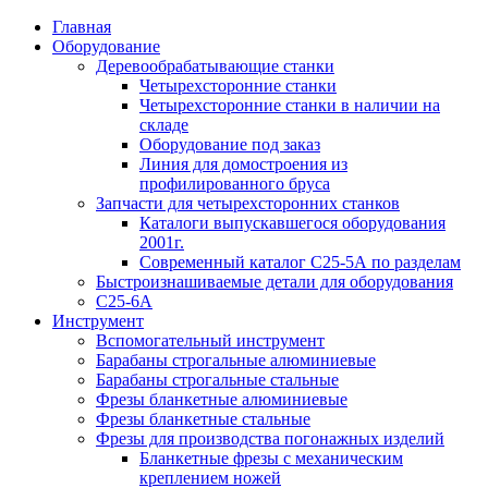
Главная
Оборудование
Деревообрабатывающие станки
Четырехсторонние станки
Четырехсторонние станки в наличии на
складе
Оборудование под заказ
Линия для домостроения из
профилированного бруса
Запчасти для четырехсторонних станков
Каталоги выпускавшегося оборудования
2001г.
Современный каталог С25-5А по разделам
Быстроизнашиваемые детали для оборудования
С25-6А
Инструмент
Вспомогательный инструмент
Барабаны строгальные алюминиевые
Барабаны строгальные стальные
Фрезы бланкетные алюминиевые
Фрезы бланкетные стальные
Фрезы для производства погонажных изделий
Бланкетные фрезы с механическим
креплением ножей