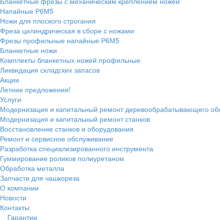
Бланкетные фрезы с механическим креплением ножей
Напайные Р6М5
Ножи для плоского строгания
Фреза цилиндрическая в сборе с ножами
Фрезы профильные напайные Р6М5
Бланкетные ножи
Комплекты бланкетных ножей профильные
Ликвидация складских запасов
Акции
Летние предложения!
Услуги
Модернизация и капитальный ремонт деревообрабатывающего об
Модернизация и капитальный ремонт станков
Восстановление станков и оборудования
Ремонт и сервисное обслуживание
Разработка специализированного инструмента
Гуммирование роликов полиуретаном
Обработка металла
Запчасти для чашкореза
О компании
Новости
Контакты
Гарантии