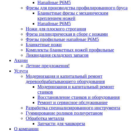
Напайные Р6М5
Фрезы для производства профилированного бруса
Бланкетные фрезы с механическим
креплением ножей
Напайные Р6М5
Ножи для плоского строгания
Фреза цилиндрическая в сборе с ножами
Фрезы профильные напайные Р6М5
Бланкетные ножи
Комплекты бланкетных ножей профильные
Ликвидация складских запасов
Акции
Летние предложения!
Услуги
Модернизация и капитальный ремонт
деревообрабатывающего оборудования
Модернизация и капитальный ремонт
станков
Восстановление станков и оборудования
Ремонт и сервисное обслуживание
Разработка специализированного инструмента
Гуммирование роликов полиуретаном
Обработка металла
Запчасти для чашкореза
О компании