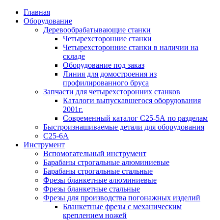
Главная
Оборудование
Деревообрабатывающие станки
Четырехсторонние станки
Четырехсторонние станки в наличии на
складе
Оборудование под заказ
Линия для домостроения из
профилированного бруса
Запчасти для четырехсторонних станков
Каталоги выпускавшегося оборудования
2001г.
Современный каталог С25-5А по разделам
Быстроизнашиваемые детали для оборудования
С25-6А
Инструмент
Вспомогательный инструмент
Барабаны строгальные алюминиевые
Барабаны строгальные стальные
Фрезы бланкетные алюминиевые
Фрезы бланкетные стальные
Фрезы для производства погонажных изделий
Бланкетные фрезы с механическим
креплением ножей