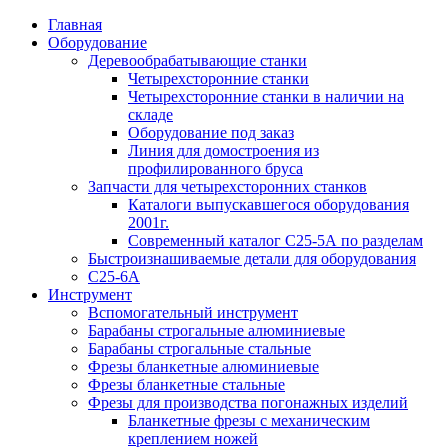
Главная
Оборудование
Деревообрабатывающие станки
Четырехсторонние станки
Четырехсторонние станки в наличии на
складе
Оборудование под заказ
Линия для домостроения из
профилированного бруса
Запчасти для четырехсторонних станков
Каталоги выпускавшегося оборудования
2001г.
Современный каталог С25-5А по разделам
Быстроизнашиваемые детали для оборудования
С25-6А
Инструмент
Вспомогательный инструмент
Барабаны строгальные алюминиевые
Барабаны строгальные стальные
Фрезы бланкетные алюминиевые
Фрезы бланкетные стальные
Фрезы для производства погонажных изделий
Бланкетные фрезы с механическим
креплением ножей