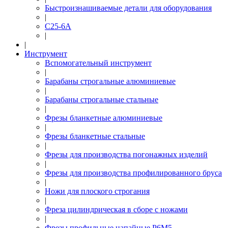
Быстроизнашиваемые детали для оборудования
|
С25-6А
|
|
Инструмент
Вспомогательный инструмент
|
Барабаны строгальные алюминиевые
|
Барабаны строгальные стальные
|
Фрезы бланкетные алюминиевые
|
Фрезы бланкетные стальные
|
Фрезы для производства погонажных изделий
|
Фрезы для производства профилированного бруса
|
Ножи для плоского строгания
|
Фреза цилиндрическая в сборе с ножами
|
Фрезы профильные напайные Р6М5