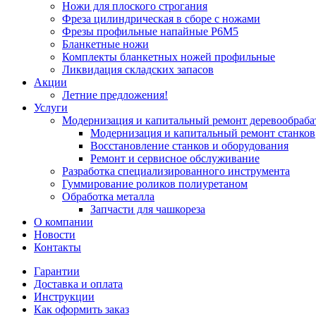
Ножи для плоского строгания
Фреза цилиндрическая в сборе с ножами
Фрезы профильные напайные Р6М5
Бланкетные ножи
Комплекты бланкетных ножей профильные
Ликвидация складских запасов
Акции
Летние предложения!
Услуги
Модернизация и капитальный ремонт деревообраб
Модернизация и капитальный ремонт станков
Восстановление станков и оборудования
Ремонт и сервисное обслуживание
Разработка специализированного инструмента
Гуммирование роликов полиуретаном
Обработка металла
Запчасти для чашкореза
О компании
Новости
Контакты
Гарантии
Доставка и оплата
Инструкции
Как оформить заказ