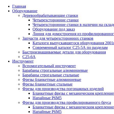
Главная
Оборудование
Деревообрабатывающие станки
Четырехсторонние станки
Четырехсторонние станки в наличии на склад
Оборудование под заказ
Линия для домостроения из профилированног
Запчасти для четырехсторонних станков
Каталоги выпускавшегося оборудования 2001г
Современный каталог С25-5А по разделам
Быстроизнашиваемые детали для оборудования
С25-6А
Инструмент
Вспомогательный инструмент
Барабаны строгальные алюминиевые
Барабаны строгальные стальные
Фрезы бланкетные алюминиевые
Фрезы бланкетные стальные
Фрезы для производства погонажных изделий
Бланкетные фрезы с механическим креплени
Напайные Р6М5
Фрезы для производства профилированного бруса
Бланкетные фрезы с механическим креплени
Напайные Р6М5