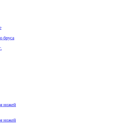
е
о бруса
.
ем ножей
ем ножей