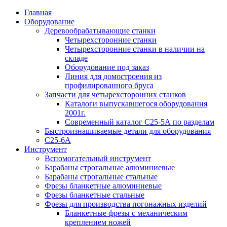
Главная
Оборудование
Деревообрабатывающие станки
Четырехсторонние станки
Четырехсторонние станки в наличии на
складе
Оборудование под заказ
Линия для домостроения из
профилированного бруса
Запчасти для четырехсторонних станков
Каталоги выпускавшегося оборудования
2001г.
Современный каталог С25-5А по разделам
Быстроизнашиваемые детали для оборудования
С25-6А
Инструмент
Вспомогательный инструмент
Барабаны строгальные алюминиевые
Барабаны строгальные стальные
Фрезы бланкетные алюминиевые
Фрезы бланкетные стальные
Фрезы для производства погонажных изделий
Бланкетные фрезы с механическим
креплением ножей