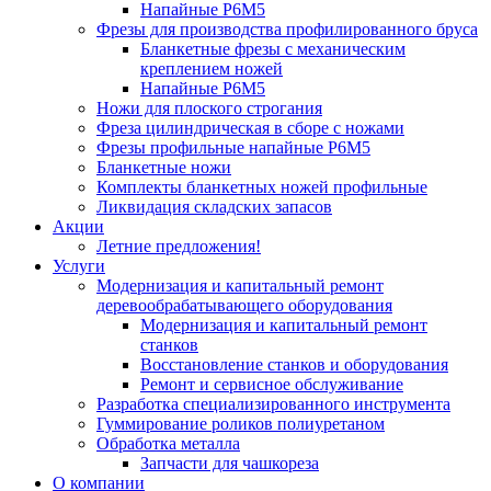
Напайные Р6М5
Фрезы для производства профилированного бруса
Бланкетные фрезы с механическим
креплением ножей
Напайные Р6М5
Ножи для плоского строгания
Фреза цилиндрическая в сборе с ножами
Фрезы профильные напайные Р6М5
Бланкетные ножи
Комплекты бланкетных ножей профильные
Ликвидация складских запасов
Акции
Летние предложения!
Услуги
Модернизация и капитальный ремонт
деревообрабатывающего оборудования
Модернизация и капитальный ремонт
станков
Восстановление станков и оборудования
Ремонт и сервисное обслуживание
Разработка специализированного инструмента
Гуммирование роликов полиуретаном
Обработка металла
Запчасти для чашкореза
О компании