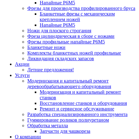
Напайные Р6М5
Фрезы для производства профилированного бруса
Бланкетные фрезы с механическим
креплением ножей
Напайные Р6М5
Ножи для плоского строгания
Фреза цилиндрическая в сборе с ножами
Фрезы профильные напайные Р6М5
Бланкетные ножи
Комплекты бланкетных ножей профильные
Ликвидация складских запасов
Акции
Летние предложения!
Услуги
Модернизация и капитальный ремонт
деревообрабатывающего оборудования
Модернизация и капитальный ремонт
станков
Восстановление станков и оборудования
Ремонт и сервисное обслуживание
Разработка специализированного инструмента
Гуммирование роликов полиуретаном
Обработка металла
Запчасти для чашкореза
О компании