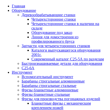
Главная
Оборудование
Деревообрабатывающие станки
Четырехсторонние станки
Четырехсторонние станки в наличии на
складе
Оборудование под заказ
Линия для домостроения из
профилированного бруса
Запчасти для четырехсторонних станков
Каталоги выпускавшегося оборудования
2001г.
Современный каталог С25-5А по разделам
Быстроизнашиваемые детали для оборудования
С25-6А
Инструмент
Вспомогательный инструмент
Барабаны строгальные алюминиевые
Барабаны строгальные стальные
Фрезы бланкетные алюминиевые
Фрезы бланкетные стальные
Фрезы для производства погонажных изделий
Бланкетные фрезы с механическим
креплением ножей